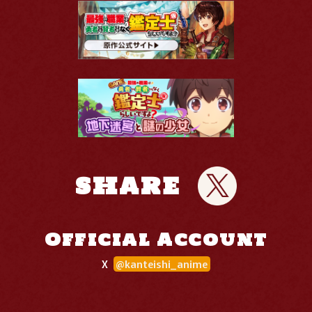
SHARE
Official Account
X
@kanteishi_anime