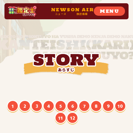
NEWS
ON AIR
MENU
ニュース
放送情報
1
2
3
4
5
6
7
8
9
10
11
12