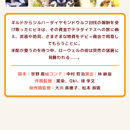
ギルドからシルバーダイヤモンドウルフ討伐の報酬を受
け取ったヒビキは、その資金でテラダイナスへの旅に備
え、武器や防具、さまざまな物資をデビィ商会で用意し
てもらうことに。
手配が整うのを待つ中、ローウェルの街は突然の猛暑に
見舞われる……。
脚本
：笹野 恵
絵コンテ
：中村 哲治
演出
：林 映辰
作画監督
：黒染、Qki、徐 学文
総作画監督
：大川 美穂子、松本 淑恵